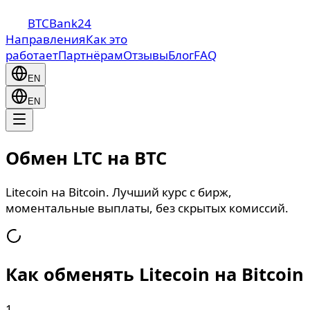
BTCBank24
Направления
Как это
работает
Партнёрам
Отзывы
Блог
FAQ
EN
EN
Обмен LTC на BTC
Litecoin на Bitcoin. Лучший курс с бирж,
моментальные выплаты, без скрытых комиссий.
Как обменять Litecoin на Bitcoin
1