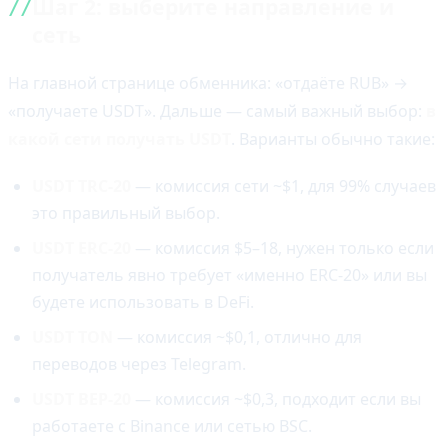
Шаг 2: выберите направление и
сеть
На главной странице обменника: «отдаёте RUB» →
«получаете USDT». Дальше — самый важный выбор:
в
какой сети получать USDT
. Варианты обычно такие:
USDT TRC-20
— комиссия сети ~$1, для 99% случаев
это правильный выбор.
USDT ERC-20
— комиссия $5–18, нужен только если
получатель явно требует «именно ERC-20» или вы
будете использовать в DeFi.
USDT TON
— комиссия ~$0,1, отлично для
переводов через Telegram.
USDT BEP-20
— комиссия ~$0,3, подходит если вы
работаете с Binance или сетью BSC.