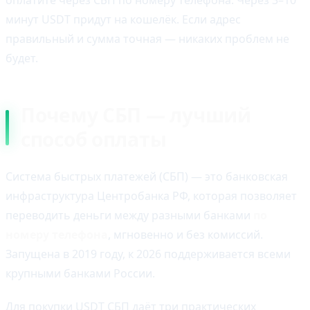
оплатите через СБП по номеру телефона. Через 3–10
минут USDT придут на кошелёк. Если адрес
правильный и сумма точная — никаких проблем не
будет.
Почему СБП — лучший
способ оплаты
Система быстрых платежей (СБП) — это банковская
инфраструктура Центробанка РФ, которая позволяет
переводить деньги между разными банками
по
номеру телефона
, мгновенно и без комиссий.
Запущена в 2019 году, к 2026 поддерживается всеми
крупными банками России.
Для покупки USDT СБП даёт три практических