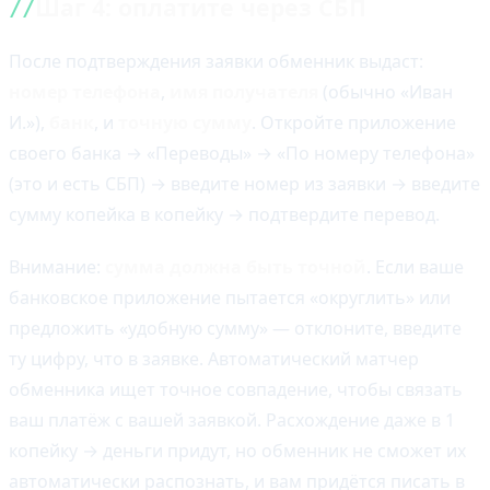
Шаг 4: оплатите через СБП
После подтверждения заявки обменник выдаст:
номер телефона
,
имя получателя
(обычно «Иван
И.»),
банк
, и
точную сумму
. Откройте приложение
своего банка → «Переводы» → «По номеру телефона»
(это и есть СБП) → введите номер из заявки → введите
сумму копейка в копейку → подтвердите перевод.
Внимание:
сумма должна быть точной
. Если ваше
банковское приложение пытается «округлить» или
предложить «удобную сумму» — отклоните, введите
ту цифру, что в заявке. Автоматический матчер
обменника ищет точное совпадение, чтобы связать
ваш платёж с вашей заявкой. Расхождение даже в 1
копейку → деньги придут, но обменник не сможет их
автоматически распознать, и вам придётся писать в