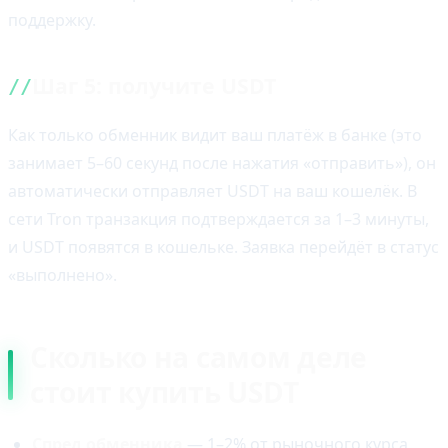
поддержку.
Шаг 5: получите USDT
Как только обменник видит ваш платёж в банке (это
занимает 5–60 секунд после нажатия «отправить»), он
автоматически отправляет USDT на ваш кошелёк. В
сети Tron транзакция подтверждается за 1–3 минуты,
и USDT появятся в кошельке. Заявка перейдёт в статус
«выполнено».
Сколько на самом деле
стоит купить USDT
Спред обменника
— 1–2% от рыночного курса