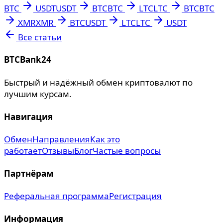
BTC
USDT
USDT
BTC
BTC
LTC
LTC
BTC
BTC
XMR
XMR
BTC
USDT
LTC
LTC
USDT
Все статьи
BTCBank24
Быстрый и надёжный обмен криптовалют по
лучшим курсам.
Навигация
Обмен
Направления
Как это
работает
Отзывы
Блог
Частые вопросы
Партнёрам
Реферальная программа
Регистрация
Информация