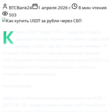
BTCBank24
1 апреля 2026 г.
8 мин чтения
503
К
упить USDT через СБП — самый быстрый и
дешёвый способ перевести рубли в «цифровой
доллар» в 2026 году. Вся операция занимает 3–
10 минут от момента создания заявки до прихода
USDT в кошелёк. Рассмотрим почему именно СБП, как
это устроено и что важно проверить, чтобы не
отправить деньги в никуда.
Короткий ответ
Зайдите на обменник, выберите направление RUB →
USDT TRC-20, укажите сумму и адрес USDT-кошелька,