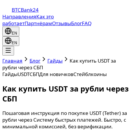
BTCBank24
Направления
Как это
работает
Партнёрам
Отзывы
Блог
FAQ
EN
EN
Главная
Блог
Гайды
Как купить USDT за
рубли через СБП
Гайды
USDT
СБП
Для новичков
Стейблкоины
Как купить USDT за рубли через
СБП
Пошаговая инструкция по покупке USDT (Tether) за
рубли через Систему быстрых платежей. Быстро, с
минимальной комиссией, без верификации.