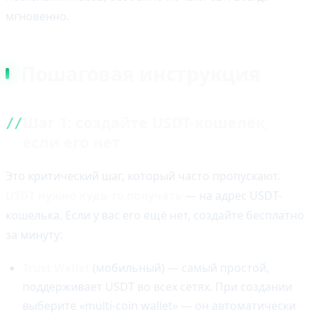
мгновенно.
Пошаговая инструкция
Шаг 1: создайте USDT-кошелёк,
если его нет
Это критический шаг, который часто пропускают.
USDT нужно куда-то получать
— на адрес USDT-
кошелька. Если у вас его ещё нет, создайте бесплатно
за минуту:
Trust Wallet
(мобильный) — самый простой,
поддерживает USDT во всех сетях. При создании
выберите «multi-coin wallet» — он автоматически