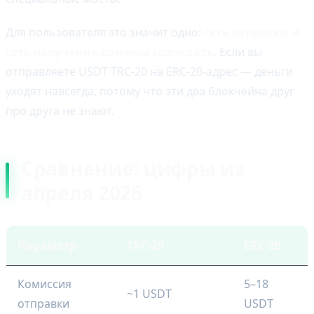
Для пользователя это значит одно:
сеть отправки и
сеть получения должны совпадать
. Если вы
отправляете USDT TRC-20 на ERC-20-адрес — деньги
уходят навсегда, потому что эти два блокчейна друг
про друга не знают.
Сравнение: цифры из
апреля 2026
Параметр
TRC-20
ERC-20
Комиссия
5–18
~1 USDT
отправки
USDT