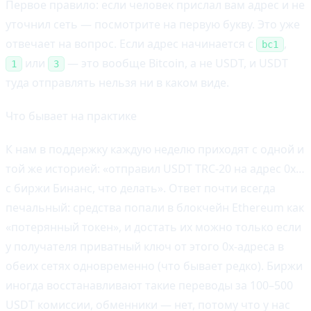
Первое правило: если человек прислал вам адрес и не
уточнил сеть — посмотрите на первую букву. Это уже
отвечает на вопрос. Если адрес начинается с
,
bc1
или
— это вообще Bitcoin, а не USDT, и USDT
1
3
туда отправлять нельзя ни в каком виде.
Что бывает на практике
К нам в поддержку каждую неделю приходят с одной и
той же историей: «отправил USDT TRC-20 на адрес 0x…
с биржи Бинанс, что делать». Ответ почти всегда
печальный: средства попали в блокчейн Ethereum как
«потерянный токен», и достать их можно только если
у получателя приватный ключ от этого 0x-адреса в
обеих сетях одновременно (что бывает редко). Биржи
иногда восстанавливают такие переводы за 100–500
USDT комиссии, обменники — нет, потому что у нас