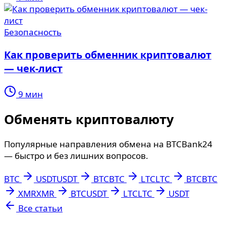
Безопасность
Как проверить обменник криптовалют
— чек-лист
9 мин
Обменять криптовалюту
Популярные направления обмена на BTCBank24
— быстро и без лишних вопросов.
BTC
USDT
USDT
BTC
BTC
LTC
LTC
BTC
BTC
XMR
XMR
BTC
USDT
LTC
LTC
USDT
Все статьи