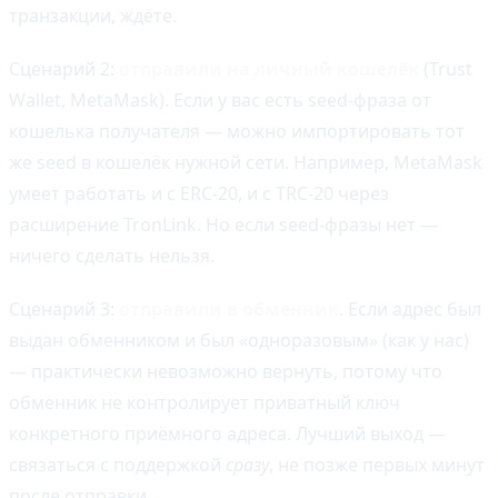
транзакции, ждёте.
Сценарий 2:
отправили на личный кошелёк
(Trust
Wallet, MetaMask). Если у вас есть seed-фраза от
кошелька получателя — можно импортировать тот
же seed в кошелёк нужной сети. Например, MetaMask
умеет работать и с ERC-20, и с TRC-20 через
расширение TronLink. Но если seed-фразы нет —
ничего сделать нельзя.
Сценарий 3:
отправили в обменник
. Если адрес был
выдан обменником и был «одноразовым» (как у нас)
— практически невозможно вернуть, потому что
обменник не контролирует приватный ключ
конкретного приёмного адреса. Лучший выход —
связаться с поддержкой
сразу
, не позже первых минут
после отправки.