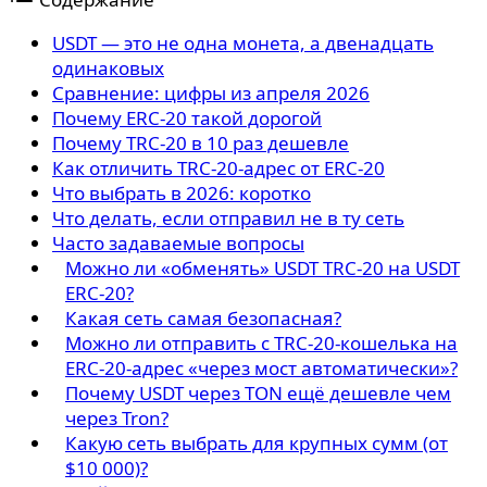
USDT — это не одна монета, а двенадцать
одинаковых
Сравнение: цифры из апреля 2026
Почему ERC-20 такой дорогой
Почему TRC-20 в 10 раз дешевле
Как отличить TRC-20-адрес от ERC-20
Что выбрать в 2026: коротко
Что делать, если отправил не в ту сеть
Часто задаваемые вопросы
Можно ли «обменять» USDT TRC-20 на USDT
ERC-20?
Какая сеть самая безопасная?
Можно ли отправить с TRC-20-кошелька на
ERC-20-адрес «через мост автоматически»?
Почему USDT через TON ещё дешевле чем
через Tron?
Какую сеть выбрать для крупных сумм (от
$10 000)?