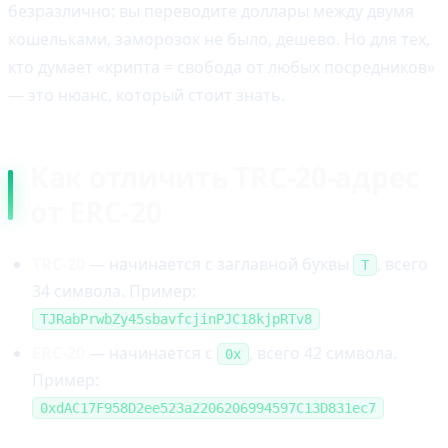
безразлично: вы переводите доллары между двумя
кошельками, заморозок не было, дёшево. Но для тех,
кто думает «крипта = свобода от любых посредников»
— это нюанс, который стоит знать.
Как отличить TRC-20-адрес
от ERC-20
TRC-20
— начинается с заглавной буквы
, всего
T
34 символа. Пример:
TJRabPrwbZy45sbavfcjinPJC18kjpRTv8
ERC-20
— начинается с
, всего 42 символа.
0x
Пример:
0xdAC17F958D2ee523a2206206994597C13D831ec7