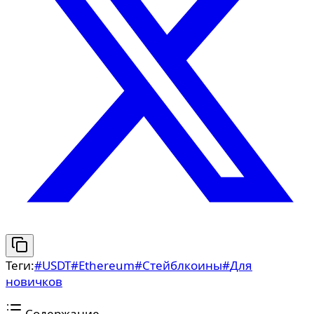
Теги:
#
USDT
#
Ethereum
#
Стейблкоины
#
Для
новичков
Содержание