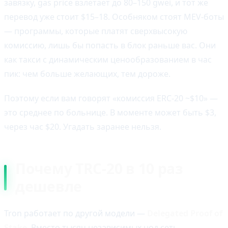
завязку, gas price взлетает до 80–150 gwei, и тот же
перевод уже стоит $15–18. Особняком стоят MEV-боты
— программы, которые платят сверхвысокую
комиссию, лишь бы попасть в блок раньше вас. Они
как такси с динамическим ценообразованием в час
пик: чем больше желающих, тем дороже.
Поэтому если вам говорят «комиссия ERC-20 ~$10» —
это среднее по больнице. В моменте может быть $3,
через час $20. Угадать заранее нельзя.
Почему TRC-20 в 10 раз
дешевле
Tron работает по другой модели —
Delegated Proof of
Stake
. Вместо тысяч независимых нод сеть