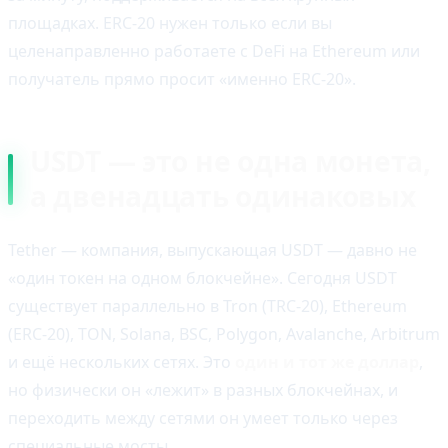
площадках. ERC-20 нужен только если вы
целенаправленно работаете с DeFi на Ethereum или
получатель прямо просит «именно ERC-20».
USDT — это не одна монета,
а двенадцать одинаковых
Tether — компания, выпускающая USDT — давно не
«один токен на одном блокчейне». Сегодня USDT
существует параллельно в Tron (TRC-20), Ethereum
(ERC-20), TON, Solana, BSC, Polygon, Avalanche, Arbitrum
и ещё нескольких сетях. Это
один и тот же доллар
,
но физически он «лежит» в разных блокчейнах, и
переходить между сетями он умеет только через
специальные мосты.