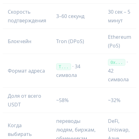
Скорость
30 сек – 5
3–60 секунд
подтверждения
минут
Ethereum
Блокчейн
Tron (DPoS)
(PoS)
·
0x...
· 34
T...
Формат адреса
42
символа
символа
Доля от всего
~58%
~32%
USDT
переводы
DeFi,
Когда
людям, биржам,
Uniswap,
выбирать
обменникам
Aave