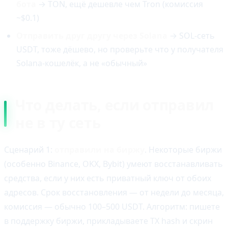
бота
→ TON, ещё дешевле чем Tron (комиссия
~$0.1)
Отправить друг другу через Solana
→ SOL-сеть
USDT, тоже дёшево, но проверьте что у получателя
Solana-кошелёк, а не «обычный»
Что делать, если отправил
не в ту сеть
Сценарий 1:
отправили на биржу
. Некоторые биржи
(особенно Binance, OKX, Bybit) умеют восстанавливать
средства, если у них есть приватный ключ от обоих
адресов. Срок восстановления — от недели до месяца,
комиссия — обычно 100–500 USDT. Алгоритм: пишете
в поддержку биржи, прикладываете TX hash и скрин