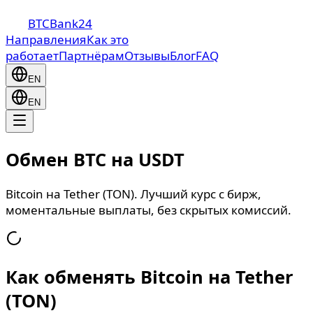
BTCBank24
Направления
Как это
работает
Партнёрам
Отзывы
Блог
FAQ
EN
EN
Обмен BTC на USDT
Bitcoin на Tether (TON). Лучший курс с бирж,
моментальные выплаты, без скрытых комиссий.
Как обменять Bitcoin на Tether
(TON)