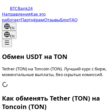
BTCBank24
Направления
Как это
работает
Партнёрам
Отзывы
Блог
FAQ
EN
EN
Обмен USDT на TON
Tether (TON) на Toncoin (TON). Лучший курс с бирж,
моментальные выплаты, без скрытых комиссий.
Как обменять Tether (TON) на
Toncoin (TON)